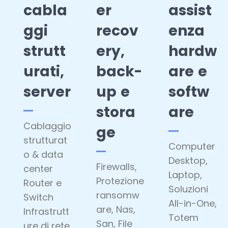
cabla
er
assist
ggi
recov
enza
strutt
ery,
hardw
urati,
back-
are e
server
up e
softw
stora
are
Cablaggio
ge
strutturat
Computer
o & data
Desktop,
Firewalls,
center
Laptop,
Protezione
Router e
Soluzioni
ransomw
Switch
All-in-One,
are, Nas,
Infrastrutt
Totem
San, File
ure di rete