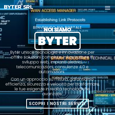
BYTER SRL
BENVENUTO SUL PORTALE
NOI SIAMO
BYTER
Byter unisce tecnologia e innovazione per
offrire soluzioni complete: infrastrutture IT,
sviluppo web, impianti elettrici,
telecomunicazioni, consulenze 4.0 e
automazioni.
Con un approccio su misura, garantiamo
efficienza, sicurezza e velocità per trasformare
le tue esigenze in realtà tecnologiche
avanzate.
SCOPRI I NOSTRI SERVIZI