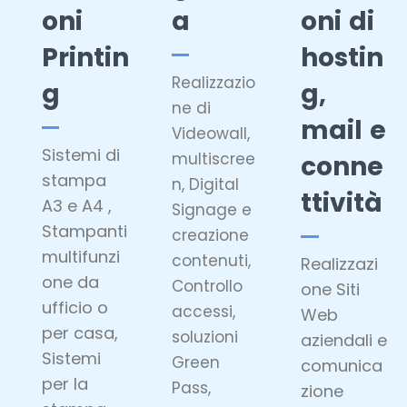
oni
a
oni di
Printin
hostin
Realizzazio
g
g,
ne di
mail e
Videowall,
Sistemi di
multiscree
conne
stampa
n, Digital
ttività
A3 e A4 ,
Signage e
Stampanti
creazione
multifunzi
contenuti,
Realizzazi
one da
Controllo
one Siti
ufficio o
accessi,
Web
per casa,
soluzioni
aziendali e
Sistemi
Green
comunica
per la
Pass,
zione