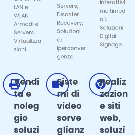
interattivi
Servers,
LAN e
multimedi
Disaster
WLAN
ali,
Recovery,
Armadi e
Soluzioni
Soluzioni
Servers
Digital
di
Virtualizza
Signage.
Iperconver
zioni.
genza.
Vendi
Siste
Realiz
ta e
mi di
zazion
noleg
video
e siti
gio
sorve
web,
soluzi
glianz
soluzi