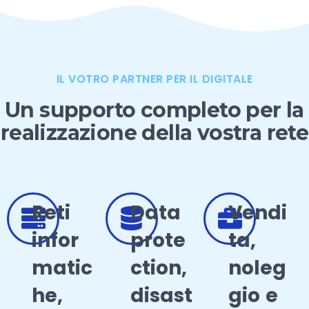
IL VOTRO PARTNER PER IL DIGITALE
Un supporto completo per la
realizzazione della vostra rete
Reti
Data
Vendi
infor
prote
ta,
matic
ction,
noleg
he,
disast
gio e